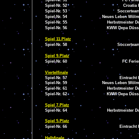
Spiel-Nr. 52
Croatia
Spiel-Nr. 53
Soccerteam
Spiel-Nr. 54
Neues Leben Wölm
Spiel-Nr. 55
Herbstmeister D
Spiel-Nr. 56
KWW Depa Düsse
Spiel 11.Platz
Spiel-Nr. 58
Soccerteam
Spiel 9.Platz
Spiel-Nr. 60
FC Feri
Viertelfinale
Spiel-Nr. 57
Eintracht
Spiel-Nr. 59
Neues Leben Wölm
Spiel-Nr. 61
Herbstmeister D
Spiel-Nr. 62
KWW Depa Düsse
Spiel 7.Platz
Spiel-Nr. 64
Herbstmeister D
Spiel 5.Platz
Spiel-Nr. 66
Eintracht
Halbfinale