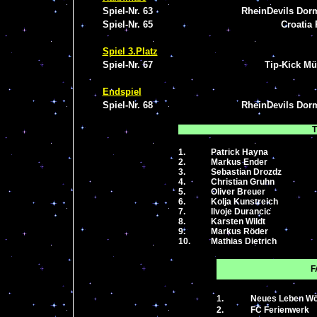
Spiel-Nr. 63
RheinDevils Dor
Spiel-Nr. 65
Croatia
Spiel 3.Platz
Spiel-Nr. 67
Tip-Kick M
Endspiel
Spiel-Nr. 68
RheinDevils Dor
1.
Patrick Hayna
2.
Markus Ender
3.
Sebastian Drozdz
4.
Christian Gruhn
5.
Oliver Breuer
6.
Kolja Kunstreich
7.
Ilvoje Durancic
8.
Karsten Wildt
9.
Markus Röder
10.
Mathias Dietrich
F
1.
Neues Leben W
2.
FC Ferienwerk