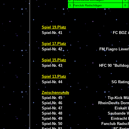
3.
Fanclub Radschläger
0
Spiel 19.Platz
Spiel-Nr. 41
FC BOZ 
Spiel 17.Platz
Spiel-Nr. 42
FM Fiagro Lever
Spiel 15.Platz
Spiel-Nr. 43
HFC 90 "Bulldog
Spiel 13.Platz
Spiel-Nr. 44
SG Ratin
Zwischenrunde
Spiel-Nr. 45
Tip-Kick M
Spiel-Nr. 46
RheinDevils Dor
Spiel-Nr. 47
Eiskalt
Spiel-Nr. 48
Saubande V
Spiel-Nr. 49
Eintracht
Spiel-Nr. 50
Fanclub Radsc
Spiel-Nr. 51
FC Feri